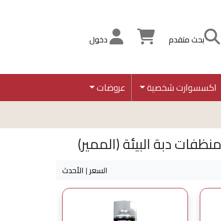
بحث متقدم
دخول
اكسسوارت شخصية
عروضات
فات دبة البيئة (الممير)
السعر
|
الأحدث