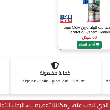
منظف دبة البيئة بنزين Liqui Moly
Catalytic-System Cleane
60 شيكل
أضف للسلة
كفالة مضمونة
فة
الكفالة الرسمية لجميع المنتجات مضمونة
لذي تبحث عنه، بإمكاننا توفيره لك، الرجاء الت