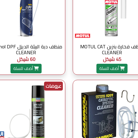
منظف فخارة بنزين MOTUL CAT
منظف دبة البيئة الديز
CLEANER
CLEANER
45 شيكل
60 شيكل
أضف للسلة
أضف للسلة
عروضات