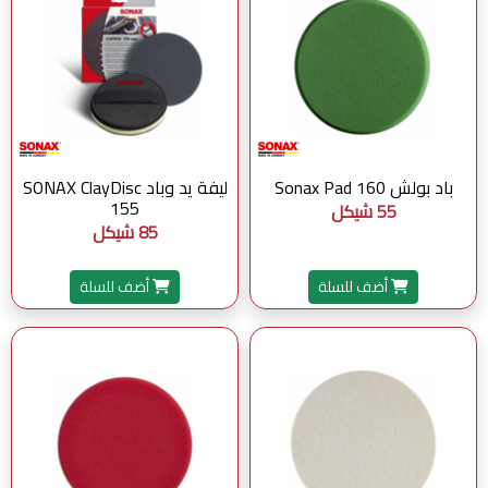
باد بولش Sonax Pad 160
ليفة يد وباد SONAX ClayDisc
155
55 شيكل
85 شيكل
أضف للسلة
أضف للسلة