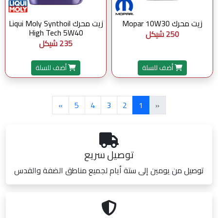
زيت محرك Mopar 10W30
زيت محرك Liqui Moly Synthoil
High Tech 5W40
250 شيكل
235 شيكل
أضف للسلة
أضف للسلة
»
5
4
3
2
1
«
توصيل سريع
توصيل من يومين إلى ستة أيام لجميع مناطق الضفة والقدس