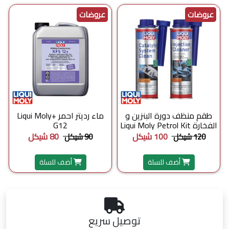
عروضات
عروضات
طقم منظف دورة البنزين و
ماء رديتر احمر +Liqui Moly
الفخارة Liqui Moly Petrol Kit
G12
100 شيكل
80 شيكل
120 شيكل
90 شيكل
أضف للسلة
أضف للسلة
توصيل سريع