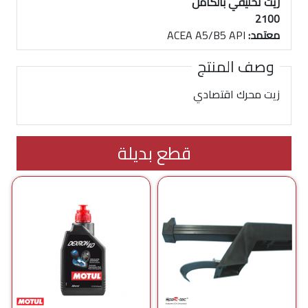
زيت تخليقي بالكامل
2100
معتمد:
ACEA A5/B5 API
وصف المنتج
زيت محرك اقتصادي
قطع بديلة