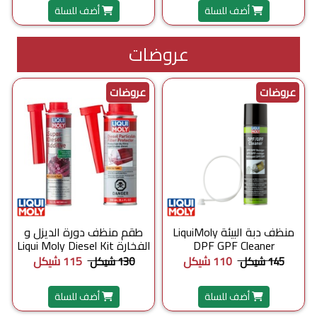
أضف للسلة
أضف للسلة
عروضات
عروضات
عروضات
منظف دبة البيئة LiquiMoly
طقم منظف دورة الديزل و
DPF GPF Cleaner
الفخارة Liqui Moly Diesel Kit
110 شيكل
115 شيكل
145 شيكل
130 شيكل
أضف للسلة
أضف للسلة