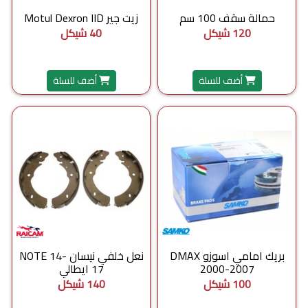
حمالة سقف 100 سم
زيت جير Motul Dexron IID
120 شيكل
40 شيكل
أضف للسلة
أضف للسلة
بريك امامي اسوزو DMAX
نعل خلفي نيسان NOTE 14-
2000-2007
17 ايطالي
100 شيكل
140 شيكل